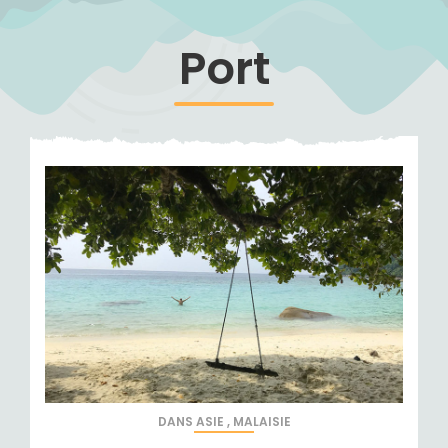
Port
DANS
ASIE
,
MALAISIE