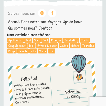
Suivez nous sur
Accueil
Dans notre sac
Voyages
Upside Down
Qui sommes nous?
Contact
Nos articles par thème
Application
Test
Surf
Port
Plongée
Snorkeling
Tarifs
Coup de coeur
Trek
Envers du décor
Galère
Nature
Touristes
Plage
Temple
Ville
Visite
Trip